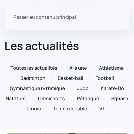
Passer au contenu principal
Les actualités
Toutes les actualités
A la une
Athlétisme
Badminton
Basket-ball
Football
Gymnastique rythmique
Judo
Karaté-Do
Natation
Omnisports
Pétanque
Squash
Tennis
Tennis de table
VTT