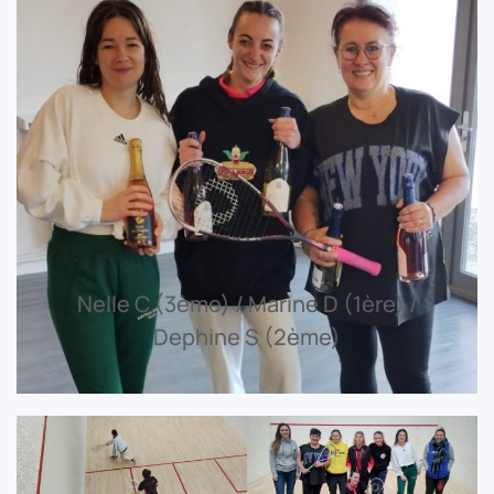
Nelle C (3ème) / Marine D (1ère) /
Dephine S (2ème)