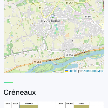
Leaflet
|
©
OpenStreetMap
Créneaux