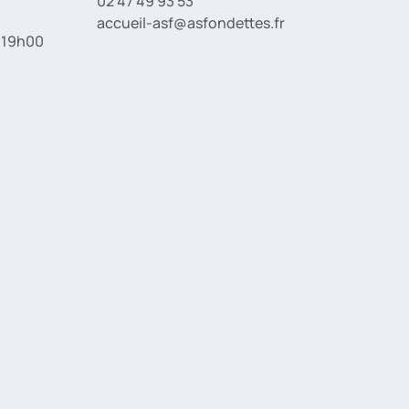
02 47 49 93 53
accueil-asf@asfondettes.fr
à 19h00