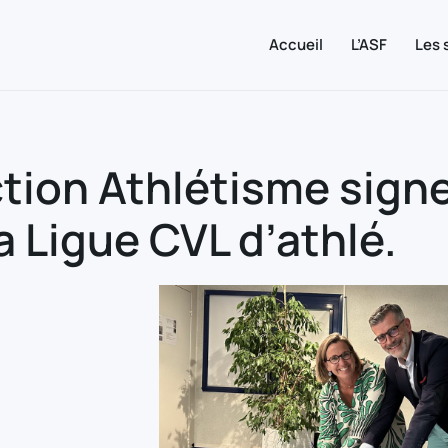
Accueil
L’ASF
Les 
ction Athlétisme sign
a Ligue CVL d’athlé.