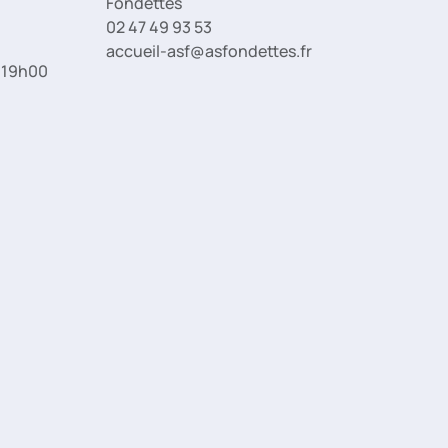
Fondettes
02 47 49 93 53
accueil-asf@asfondettes.fr
à 19h00