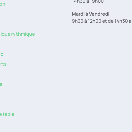
14h30 à 19h00
on
Mardi à Vendredi
9h30 à 12h00 et de 14h30 
ique rythmique
Do
rts
n
e
e table